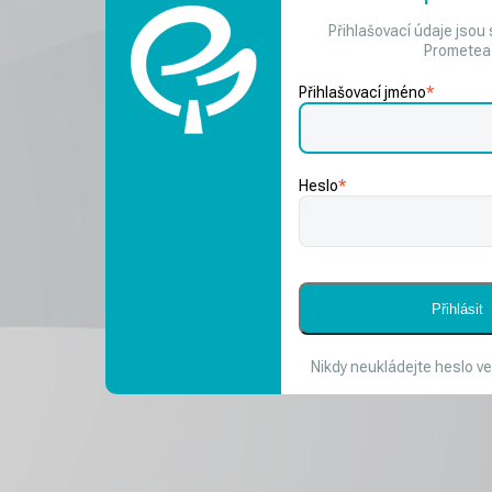
Přihlašovací údaje jsou 
Prometea
Přihlašovací jméno
*
Heslo
*
Nikdy neukládejte heslo ve