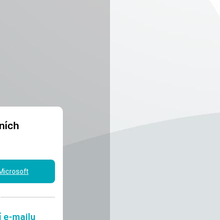
rních
 Microsoft
í e-mailu