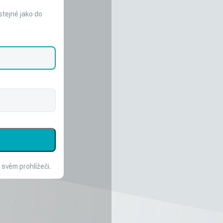
stejné jako do
 svém prohlížeči.